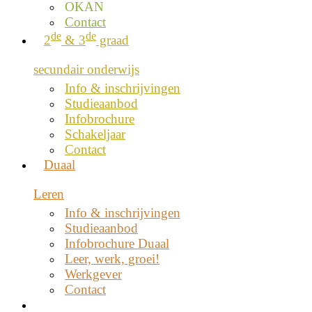
OKAN
Contact
de
de
2
& 3
graad
secundair onderwijs
Info & inschrijvingen
Studieaanbod
Infobrochure
Schakeljaar
Contact
Duaal
Leren
Info & inschrijvingen
Studieaanbod
Infobrochure Duaal
Leer, werk, groei!
Werkgever
Contact