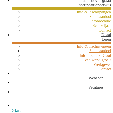
2
& 3
graad
secundair onderwijs
Info & inschrijvingen
Studieaanbod
Infobrochure
Schakeljaar
Contact
Duaal
Leren
Info & inschrijvingen
Studieaanbod
Infobrochure Duaal
Leer, werk, groei!
Werkgever
Contact
Webshop
Vacatures
Start