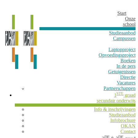
Start
Onze
school
Studieaanbod
Campussen
Laptopproject
Opvoedingsproject
Boeken
In de pers
Getuigenissen
Directie
Vacatures
Partnerschappen
STE
1
graad
secundair onderwijs
Info & inschrijvingen
Studieaanbod
Infobrochure
OKAN
Contact
DE
DE