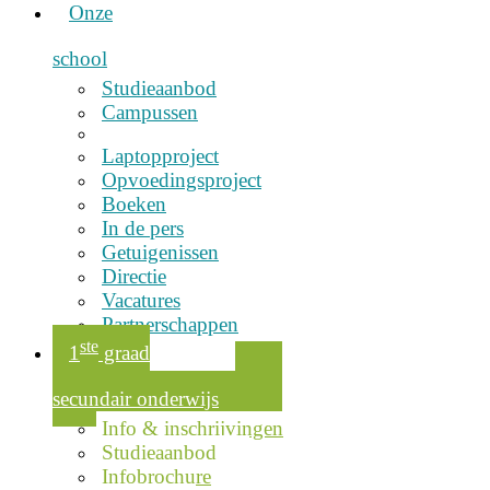
Onze
school
Studieaanbod
Campussen
Laptopproject
Opvoedingsproject
Boeken
In de pers
Getuigenissen
Directie
Vacatures
Partnerschappen
ste
1
graad
secundair onderwijs
Info & inschrijvingen
Studieaanbod
Infobrochure