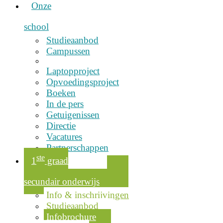
Onze
school
Studieaanbod
Campussen
Laptopproject
Opvoedingsproject
Boeken
In de pers
Getuigenissen
Directie
Vacatures
Partnerschappen
ste
1
graad
secundair onderwijs
Info & inschrijvingen
Studieaanbod
Infobrochure