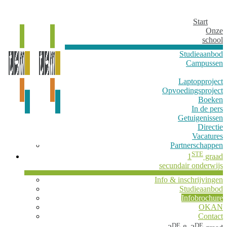
Start
Onze
school
Studieaanbod
Campussen
Laptopproject
Opvoedingsproject
Boeken
In de pers
Getuigenissen
Directie
Vacatures
Partnerschappen
STE
1
graad
secundair onderwijs
Info & inschrijvingen
Studieaanbod
Infobrochure
OKAN
Contact
DE
DE