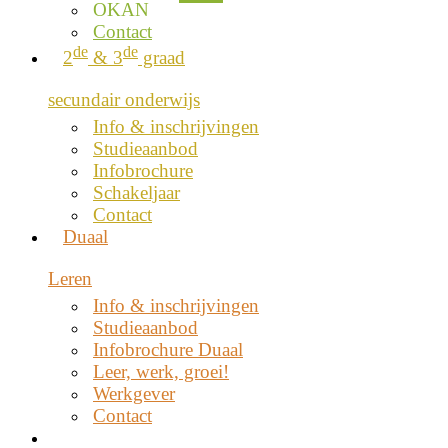
OKAN
Contact
de
de
2
& 3
graad
secundair onderwijs
Info & inschrijvingen
Studieaanbod
Infobrochure
Schakeljaar
Contact
Duaal
Leren
Info & inschrijvingen
Studieaanbod
Infobrochure Duaal
Leer, werk, groei!
Werkgever
Contact