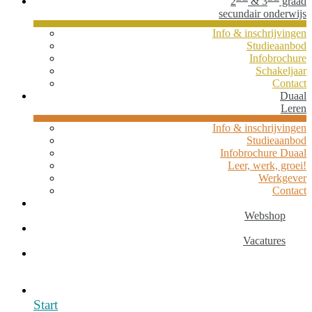
2
& 3
graad
secundair onderwijs
Info & inschrijvingen
Studieaanbod
Infobrochure
Schakeljaar
Contact
Duaal
Leren
Info & inschrijvingen
Studieaanbod
Infobrochure Duaal
Leer, werk, groei!
Werkgever
Contact
Webshop
Vacatures
Start