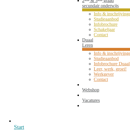
2
& 3
graad
secundair onderwijs
Info & inschrijving
Studieaanbod
Infobrochure
Schakeljaar
Contact
Duaal
Leren
Info & inschrijving
Studieaanbod
Infobrochure Duaal
Leer, werk, groei!
Werkgever
Contact
Webshop
Vacatures
Start