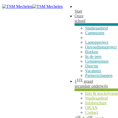
Start
Onze
school
Studieaanbod
Campussen
Laptopproject
Opvoedingsproject
Boeken
In de pers
Getuigenissen
Directie
Vacatures
Partnerschappen
STE
1
graad
secundair onderwijs
Info & inschrijving
Studieaanbod
Infobrochure
OKAN
Contact
DE
DE