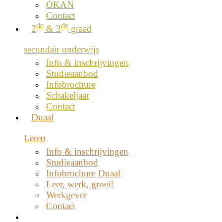
OKAN
Contact
de
de
2
& 3
graad
secundair onderwijs
Info & inschrijvingen
Studieaanbod
Infobrochure
Schakeljaar
Contact
Duaal
Leren
Info & inschrijvingen
Studieaanbod
Infobrochure Duaal
Leer, werk, groei!
Werkgever
Contact