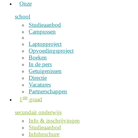
Onze
school
Studieaanbod
Campussen
Laptopproject
Opvoedingsproject
Boeken
In de pers
Getuigenissen
Directie
Vacatures
Partnerschappen
ste
1
graad
secundair onderwijs
Info & inschrijvingen
Studieaanbod
Infobrochure