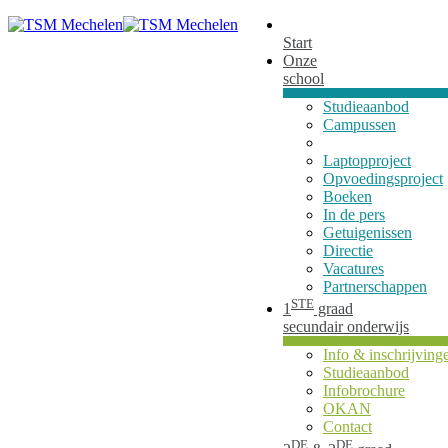
Start
Onze
school
Studieaanbod
Campussen
Laptopproject
Opvoedingsproject
Boeken
In de pers
Getuigenissen
Directie
Vacatures
Partnerschappen
STE
1
graad
secundair onderwijs
Info & inschrijving
Studieaanbod
Infobrochure
OKAN
Contact
DE
DE