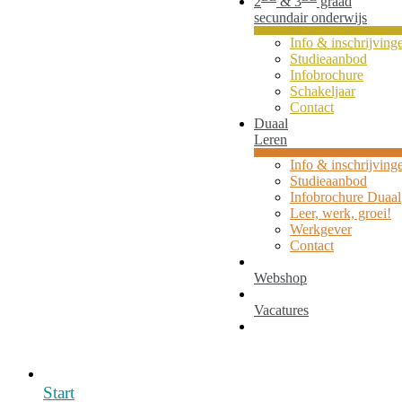
2
& 3
graad
secundair onderwijs
Info & inschrijving
Studieaanbod
Infobrochure
Schakeljaar
Contact
Duaal
Leren
Info & inschrijving
Studieaanbod
Infobrochure Duaal
Leer, werk, groei!
Werkgever
Contact
Webshop
Vacatures
Start