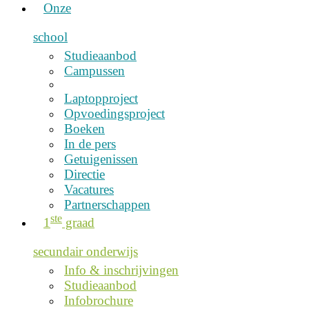
Onze
school
Studieaanbod
Campussen
Laptopproject
Opvoedingsproject
Boeken
In de pers
Getuigenissen
Directie
Vacatures
Partnerschappen
ste
1
graad
secundair onderwijs
Info & inschrijvingen
Studieaanbod
Infobrochure