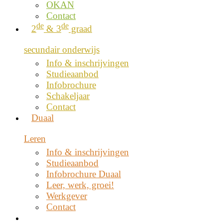
OKAN
Contact
de
de
2
& 3
graad
secundair onderwijs
Info & inschrijvingen
Studieaanbod
Infobrochure
Schakeljaar
Contact
Duaal
Leren
Info & inschrijvingen
Studieaanbod
Infobrochure Duaal
Leer, werk, groei!
Werkgever
Contact