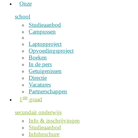
Onze
school
Studieaanbod
Campussen
Laptopproject
Opvoedingsproject
Boeken
In de pers
Getuigenissen
Directie
Vacatures
Partnerschappen
ste
1
graad
secundair onderwijs
Info & inschrijvingen
Studieaanbod
Infobrochure