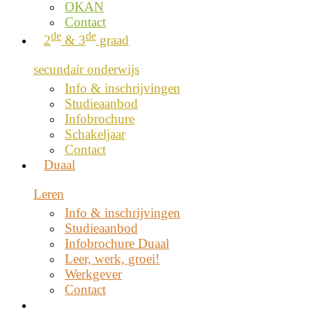
OKAN
Contact
de
de
2
& 3
graad
secundair onderwijs
Info & inschrijvingen
Studieaanbod
Infobrochure
Schakeljaar
Contact
Duaal
Leren
Info & inschrijvingen
Studieaanbod
Infobrochure Duaal
Leer, werk, groei!
Werkgever
Contact