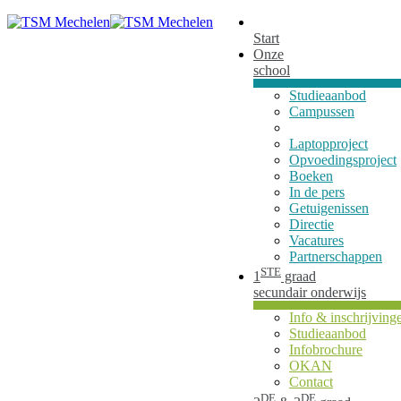
Start
Onze
school
Studieaanbod
Campussen
Laptopproject
Opvoedingsproject
Boeken
In de pers
Getuigenissen
Directie
Vacatures
Partnerschappen
STE
1
graad
secundair onderwijs
Info & inschrijving
Studieaanbod
Infobrochure
OKAN
Contact
DE
DE