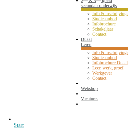
2
& 3
graad
secundair onderwijs
Info & inschrijving
Studieaanbod
Infobrochure
Schakeljaar
Contact
Duaal
Leren
Info & inschrijving
Studieaanbod
Infobrochure Duaal
Leer, werk, groei!
Werkgever
Contact
Webshop
Vacatures
Start