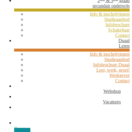
2
& 3
graad
secundair onderwijs
Info & inschrijvingen
Studieaanbod
Infobrochure
Schakeljaar
Contact
Duaal
Leren
Info & inschrijvingen
Studieaanbod
Infobrochure Duaal
Leer, werk, groei!
Werkgever
Contact
Webshop
Vacatures
Start