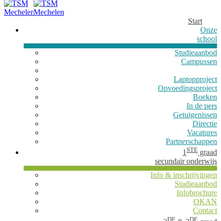
Start
Onze
school
Studieaanbod
Campussen
Laptopproject
Opvoedingsproject
Boeken
In de pers
Getuigenissen
Directie
Vacatures
Partnerschappen
STE
1
graad
secundair onderwijs
Info & inschrijvingen
Studieaanbod
Infobrochure
OKAN
Contact
DE
DE