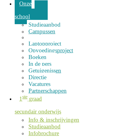
Onze
school
Studieaanbod
Campussen
Laptopproject
Opvoedingsproject
Boeken
In de pers
Getuigenissen
Directie
Vacatures
Partnerschappen
ste
1
graad
secundair onderwijs
Info & inschrijvingen
Studieaanbod
Infobrochure