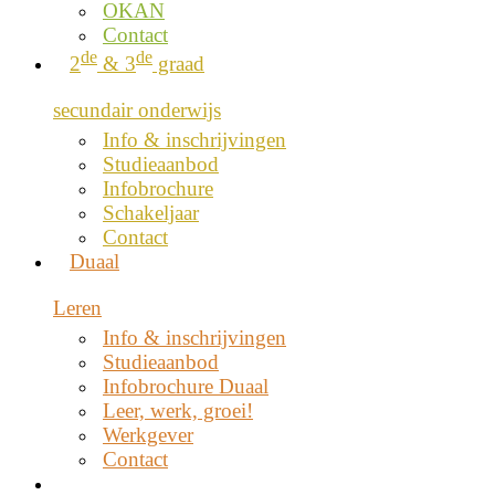
OKAN
Contact
de
de
2
& 3
graad
secundair onderwijs
Info & inschrijvingen
Studieaanbod
Infobrochure
Schakeljaar
Contact
Duaal
Leren
Info & inschrijvingen
Studieaanbod
Infobrochure Duaal
Leer, werk, groei!
Werkgever
Contact