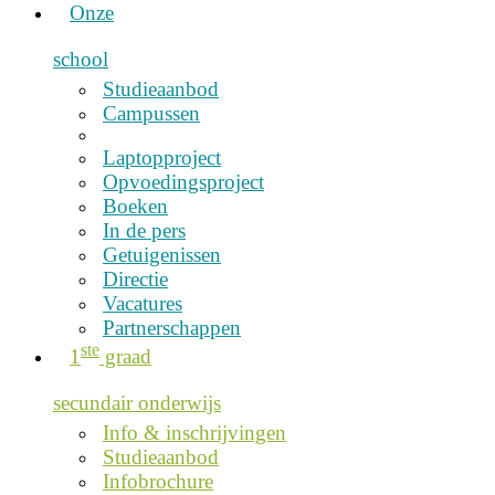
Onze
school
Studieaanbod
Campussen
Laptopproject
Opvoedingsproject
Boeken
In de pers
Getuigenissen
Directie
Vacatures
Partnerschappen
ste
1
graad
secundair onderwijs
Info & inschrijvingen
Studieaanbod
Infobrochure