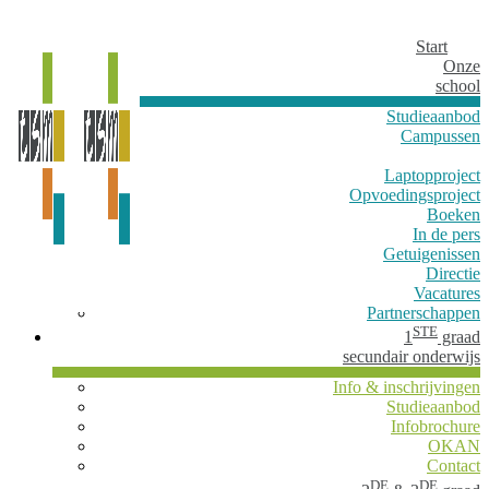
Start
Onze
school
Studieaanbod
Campussen
Laptopproject
Opvoedingsproject
Boeken
In de pers
Getuigenissen
Directie
Vacatures
Partnerschappen
STE
1
graad
secundair onderwijs
Info & inschrijvingen
Studieaanbod
Infobrochure
OKAN
Contact
DE
DE