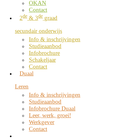
OKAN
Contact
de
de
2
& 3
graad
secundair onderwijs
Info & inschrijvingen
Studieaanbod
Infobrochure
Schakeljaar
Contact
Duaal
Leren
Info & inschrijvingen
Studieaanbod
Infobrochure Duaal
Leer, werk, groei!
Werkgever
Contact