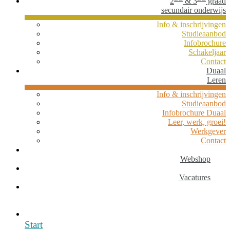
2
& 3
graad
secundair onderwijs
Info & inschrijvingen
Studieaanbod
Infobrochure
Schakeljaar
Contact
Duaal
Leren
Info & inschrijvingen
Studieaanbod
Infobrochure Duaal
Leer, werk, groei!
Werkgever
Contact
Webshop
Vacatures
Start