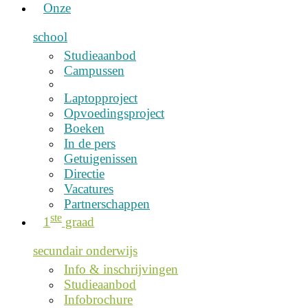
Onze
school
Studieaanbod
Campussen
Laptopproject
Opvoedingsproject
Boeken
In de pers
Getuigenissen
Directie
Vacatures
Partnerschappen
ste
1
graad
secundair onderwijs
Info & inschrijvingen
Studieaanbod
Infobrochure