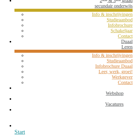
2
& 3
graad
secundair onderwijs
Info & inschrijvingen
Studieaanbod
Infobrochure
Schakeljaar
Contact
Duaal
Leren
Info & inschrijvingen
Studieaanbod
Infobrochure Duaal
Leer, werk, groei!
Werkgever
Contact
Webshop
Vacatures
Start