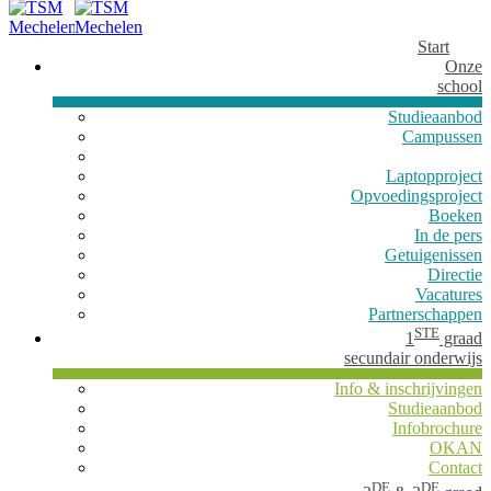
Start
Onze
school
Studieaanbod
Campussen
Laptopproject
Opvoedingsproject
Boeken
In de pers
Getuigenissen
Directie
Vacatures
Partnerschappen
STE
1
graad
secundair onderwijs
Info & inschrijvingen
Studieaanbod
Infobrochure
OKAN
Contact
DE
DE