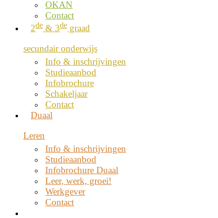
OKAN
Contact
de
de
2
& 3
graad
secundair onderwijs
Info & inschrijvingen
Studieaanbod
Infobrochure
Schakeljaar
Contact
Duaal
Leren
Info & inschrijvingen
Studieaanbod
Infobrochure Duaal
Leer, werk, groei!
Werkgever
Contact