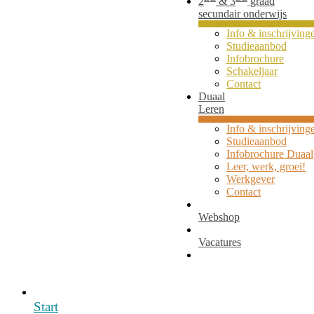
2
& 3
graad
secundair onderwijs
Info & inschrijving
Studieaanbod
Infobrochure
Schakeljaar
Contact
Duaal
Leren
Info & inschrijving
Studieaanbod
Infobrochure Duaal
Leer, werk, groei!
Werkgever
Contact
Webshop
Vacatures
Start