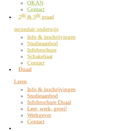
OKAN
Contact
de
de
2
& 3
graad
secundair onderwijs
Info & inschrijvingen
Studieaanbod
Infobrochure
Schakeljaar
Contact
Duaal
Leren
Info & inschrijvingen
Studieaanbod
Infobrochure Duaal
Leer, werk, groei!
Werkgever
Contact