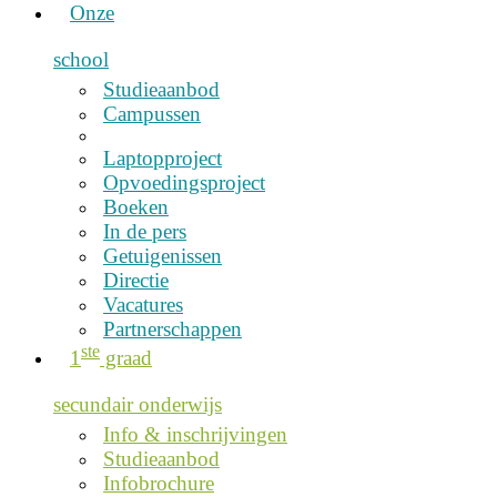
Onze
school
Studieaanbod
Campussen
Laptopproject
Opvoedingsproject
Boeken
In de pers
Getuigenissen
Directie
Vacatures
Partnerschappen
ste
1
graad
secundair onderwijs
Info & inschrijvingen
Studieaanbod
Infobrochure