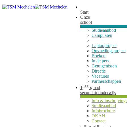
Start
Onze
school
Studieaanbod
Campussen
Laptopproject
Opvoedingsproject
Boeken
In de pers
Getuigenissen
Directie
Vacatures
Partnerschappen
STE
1
graad
secundair onderwijs
Info & inschrijving
Studieaanbod
Infobrochure
OKAN
Contact
DE
DE