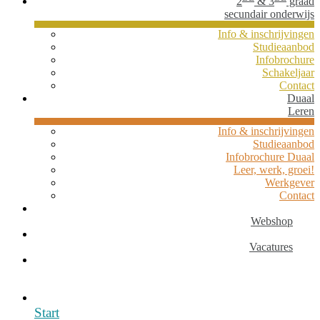
2
& 3
graad
secundair onderwijs
Info & inschrijvingen
Studieaanbod
Infobrochure
Schakeljaar
Contact
Duaal
Leren
Info & inschrijvingen
Studieaanbod
Infobrochure Duaal
Leer, werk, groei!
Werkgever
Contact
Webshop
Vacatures
Start