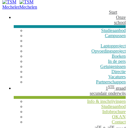
Start
Onze
school
Studieaanbod
Campussen
Laptopproject
Opvoedingsproject
Boeken
In de pers
Getuigenissen
Directie
Vacatures
Partnerschappen
STE
1
graad
secundair onderwijs
Info & inschrijvingen
Studieaanbod
Infobrochure
OKAN
Contact
DE
DE