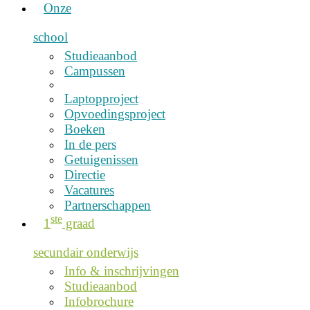
Onze
school
Studieaanbod
Campussen
Laptopproject
Opvoedingsproject
Boeken
In de pers
Getuigenissen
Directie
Vacatures
Partnerschappen
ste
1
graad
secundair onderwijs
Info & inschrijvingen
Studieaanbod
Infobrochure