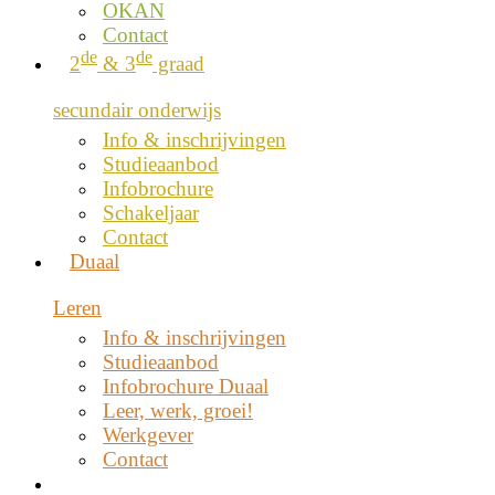
OKAN
Contact
de
de
2
& 3
graad
secundair onderwijs
Info & inschrijvingen
Studieaanbod
Infobrochure
Schakeljaar
Contact
Duaal
Leren
Info & inschrijvingen
Studieaanbod
Infobrochure Duaal
Leer, werk, groei!
Werkgever
Contact