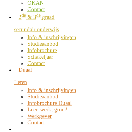
OKAN
Contact
de
de
2
& 3
graad
secundair onderwijs
Info & inschrijvingen
Studieaanbod
Infobrochure
Schakeljaar
Contact
Duaal
Leren
Info & inschrijvingen
Studieaanbod
Infobrochure Duaal
Leer, werk, groei!
Werkgever
Contact