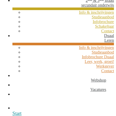
2
& 3
graad
secundair onderwijs
Info & inschrijvingen
Studieaanbod
Infobrochure
Schakeljaar
Contact
Duaal
Leren
Info & inschrijvingen
Studieaanbod
Infobrochure Duaal
Leer, werk, groei!
Werkgever
Contact
Webshop
Vacatures
Start