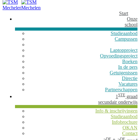
Start
Onze
school
Studieaanbod
Campussen
Laptopproject
Opvoedingsproject
Boeken
In de pers
Getuigenissen
Directie
Vacatures
Partnerschappen
STE
1
graad
secundair onderwijs
Info & inschrijvingen
Studieaanbod
Infobrochure
OKAN
Contact
DE
DE