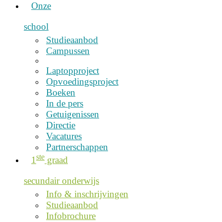
Onze
school
Studieaanbod
Campussen
Laptopproject
Opvoedingsproject
Boeken
In de pers
Getuigenissen
Directie
Vacatures
Partnerschappen
ste
1
graad
secundair onderwijs
Info & inschrijvingen
Studieaanbod
Infobrochure