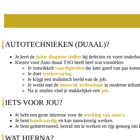
AUTOTECHNIEKEN (DUAAL)?
Je leert de
juiste diagnose stellen
bij defecten en voert onder
Kiezen voor Auto duaal TSO heeft heel wat voordelen:
Je ontwikkelt
vaardigheden
die later goed van pas kom
Je doet
werkervaring
Je krijgt een realistisch beeld van de job.
Je werkt met de
nieuwste technologie
in moderne infrast
Na je studies vind je makkelijker een
job
.
IETS VOOR JOU?
Je hebt een grote interesse voor de
werking van auto’s
.
Je bent
handvaardig
en kan nauwkeurig werken.
Je bent geïnteresseerd, bereid om te werken en rijp genoeg om in
WAT HIERNA?