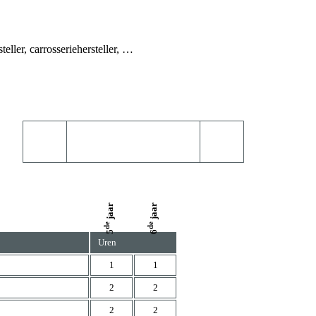
eller, carrosseriehersteller, …
jaar
jaar
de
de
5
6
Uren
1
1
2
2
2
2