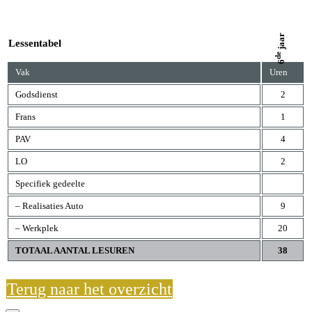
jaar
Lessentabel
de
6
Vak
Uren
Godsdienst
2
Frans
1
PAV
4
LO
2
Specifiek gedeelte
– Realisaties Auto
9
– Werkplek
20
TOTAAL AANTAL LESUREN
38
Terug naar het overzicht