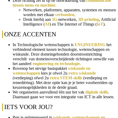
Deze richting zet in op de ontwikkeling van
c
ommunicatie
tussen mens en machine.
Netwerken, platformen, apparaten, systemen en mensen
worden met elkaar
verbonden
.
Denk hierbij aan
5G
-netwerken,
3D-
printing
, Artificial
Intelligence (
AI
) en The Internet of Things (
IoT
).
ONZE ACCENTEN
In Technologische wetenschappen is
ENGINEERING
het
verbindend element tussen technologie, wetenschappen en
wiskunde. Deze domeingebonden doorstroomrichting
verschilt van domeinoverschrijdende richtingen omwille van
het aandeel
engineering en technologie.
Bovenop het stevige basispakket
wiskunde en
wetenschappen
kies je ofwel 2u
extra wiskunde
(verdieping) ofwel 2u
extra STEM-skills
(verdieping en
remediëring). Met deze optie kan je je beter voorbereiden op
keuzemogelijkheden in de derde graad.
We organiseren aanvullend één uur het vak
digitale skills
.
Daarnaast gaan we voor een integratie van ICT in alle lessen.
IETS VOOR JOU?
Ben je geïnteresseerd in
wiskunde, wetenschappen en