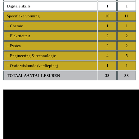
Digitale skills
1
1
Specifieke vorming
10
11
– Chemie
1
1
– Elektriciteit
2
2
– Fysica
2
2
– Engineering & technologie
4
5
– Optie wiskunde (verdieping)
1
1
TOTAAL AANTAL LESUREN
33
33