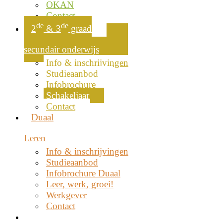
OKAN
Contact
de
de
2
& 3
graad
secundair onderwijs
Info & inschrijvingen
Studieaanbod
Infobrochure
Schakeljaar
Contact
Duaal
Leren
Info & inschrijvingen
Studieaanbod
Infobrochure Duaal
Leer, werk, groei!
Werkgever
Contact