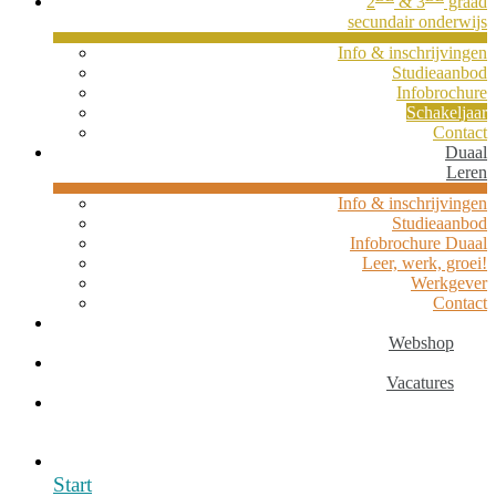
2
& 3
graad
secundair onderwijs
Info & inschrijvingen
Studieaanbod
Infobrochure
Schakeljaar
Contact
Duaal
Leren
Info & inschrijvingen
Studieaanbod
Infobrochure Duaal
Leer, werk, groei!
Werkgever
Contact
Webshop
Vacatures
Start