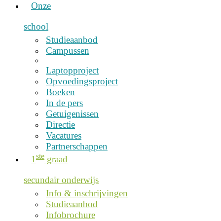
Onze
school
Studieaanbod
Campussen
Laptopproject
Opvoedingsproject
Boeken
In de pers
Getuigenissen
Directie
Vacatures
Partnerschappen
ste
1
graad
secundair onderwijs
Info & inschrijvingen
Studieaanbod
Infobrochure