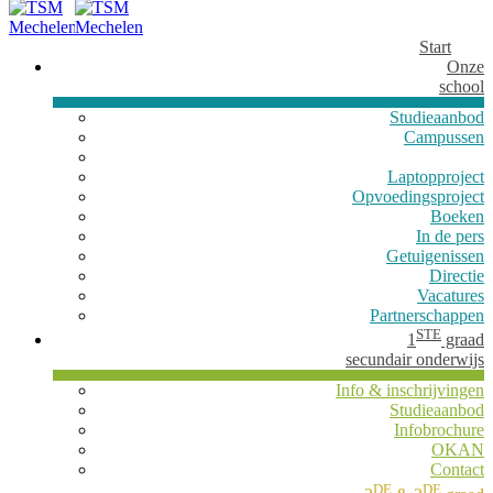
Start
Onze
school
Studieaanbod
Campussen
Laptopproject
Opvoedingsproject
Boeken
In de pers
Getuigenissen
Directie
Vacatures
Partnerschappen
STE
1
graad
secundair onderwijs
Info & inschrijvingen
Studieaanbod
Infobrochure
OKAN
Contact
DE
DE